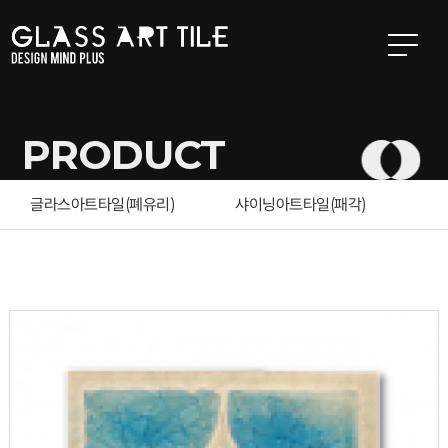
본문 바로가기
PRODUCT
글라스아트타일(폐유리)
샤이닝아트타일(패각)