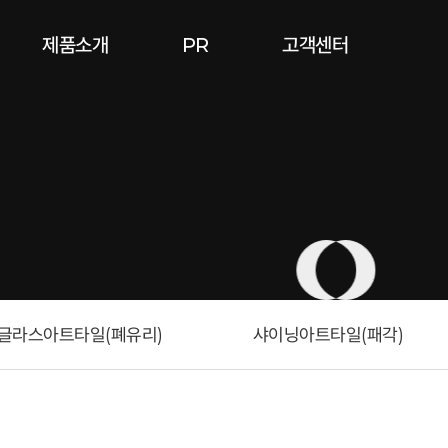
제품소개
PR
고객센터
글라스아트타일(폐유리)
샤이닝아트타일(패각)